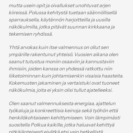
mutta usein opit ja oivallukset unohtuvat arjen
kiireissä. Polussa kehitystä tuetaan säännöllisellä
sparrauksella, käytännön harjoitteilla ja uusilla
näkökulmilla, jotka pitävät suunnan kirkkaana ja
tekemisen ryhdissä.
Yhtä arvokas kuin itse valmennus on ollut sen
ympärille rakentunut yhteisö. Vuosien aikana olen
saanut tutustua moniin osaaviin ja kannustaviin
ihmisiin, joiden kanssa on yhdessä ratkottu niin
liiketoiminnan kuin johtamisenkin visaisia haasteita.
Kokemusten jakaminen ja vertaistuki ovat tuoneet
näkökulmia, joita ei yksin olisi tullut ajatelleeksi.
Olen saanut valmennuksesta energiaa, ajattelun
työkaluja ja konkreettisia keinoja sekä työhön että
henkilökohtaiseen kehittymiseen. Voin lämpimästi
suositella Polkua kaikille, jotka haluavat kehittyä
pitkäjänteisesti eivätkä etsi vain hetkellistä