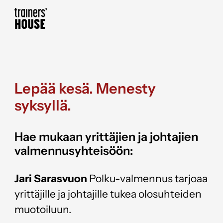
Skip to content
Trainers' House
Lepää kesä. Menesty
syksyllä.
Hae mukaan yrittäjien ja johtajien
valmennusyhteisöön:
Jari Sarasvuon
Polku-valmennus tarjoaa
yrittäjille ja johtajille tukea olosuhteiden
muotoiluun.