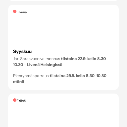
Livenä
Syyskuu
Jari Sarasvuon valmennus
tiistaina 22.9. kello 8.30-
10.30 - Livenä Helsingissä
Pienryhmäsparraus
tiistaina 29.9. kello 8.30-10.30 -
etänä
Etänä