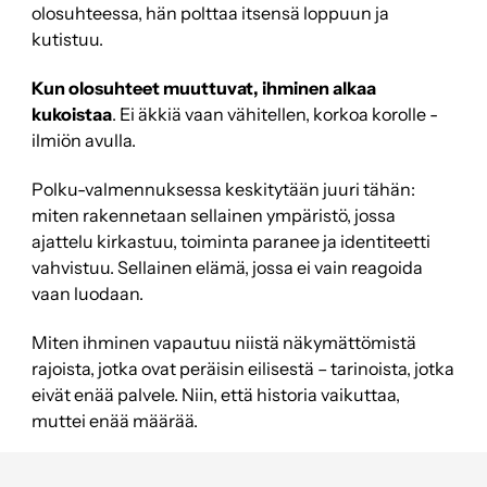
olosuhteessa, hän polttaa itsensä loppuun ja
kutistuu.
Kun olosuhteet muuttuvat, ihminen alkaa
kukoistaa
. Ei äkkiä vaan vähitellen, korkoa korolle -
ilmiön avulla.
Polku-valmennuksessa keskitytään juuri tähän:
miten rakennetaan sellainen ympäristö, jossa
ajattelu kirkastuu, toiminta paranee ja identiteetti
vahvistuu. Sellainen elämä, jossa ei vain reagoida
vaan luodaan.
Miten ihminen vapautuu niistä näkymättömistä
rajoista, jotka ovat peräisin eilisestä – tarinoista, jotka
eivät enää palvele. Niin, että historia vaikuttaa,
muttei enää määrää.